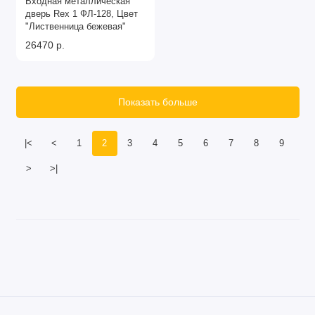
Входная металлическая
дверь Rex 1 ФЛ-128, Цвет
"Лиственница бежевая"
26470 р.
Показать больше
|<
<
1
2
3
4
5
6
7
8
9
>
>|