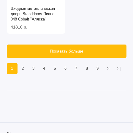
Входная металлическая
дверь Branddoors Пиано
048 Cobalt "Аляска"
41816 р.
Показать больше
1
2
3
4
5
6
7
8
9
>
>|