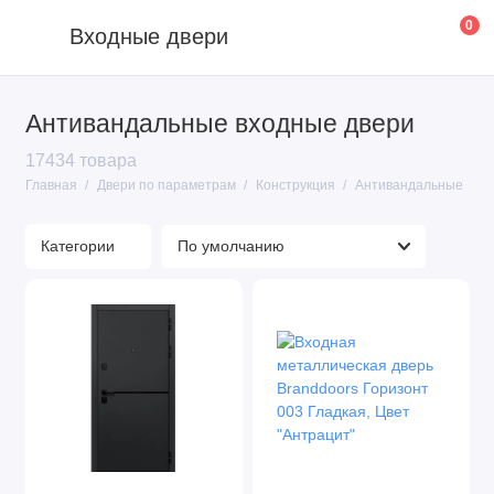
0
Входные двери
Антивандальные входные двери
Конструкция
17434 товара
Материалы
Главная
Двери по параметрам
Конструкция
Антивандальные
Цвет
Категории
Отделка
Цена
Назначение
Размер
Показать все