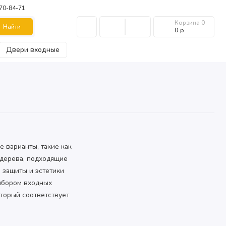
970-84-71
Корзина
0
Найти
0 р.
Двери входные
 варианты, такие как
 дерева, подходящие
й защиты и эстетики
ыбором входных
оторый соответствует