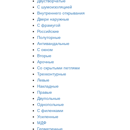
Двустворчатые
С шумоизоляцией
Внутреннего открывания
Двери наружные
С фрамугой
Российские
Полуторные
Антивандальные
С окном
Вторые
Арочные
Со скрытыми петлями
Трехконтурные
Левые
Накладные
Правые
Двупольные
Однопольные
С филенками
Усиленные
МДФ
Герметичные