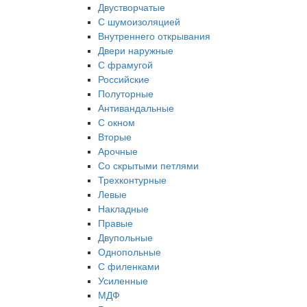
Двустворчатые
С шумоизоляцией
Внутреннего открывания
Двери наружные
С фрамугой
Российские
Полуторные
Антивандальные
С окном
Вторые
Арочные
Со скрытыми петлями
Трехконтурные
Левые
Накладные
Правые
Двупольные
Однопольные
С филенками
Усиленные
МДФ