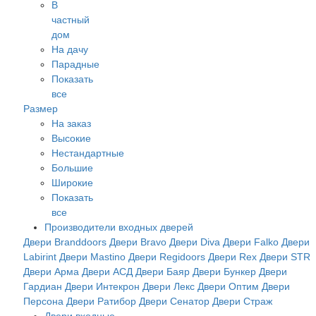
В
частный
дом
На дачу
Парадные
Показать
все
Размер
На заказ
Высокие
Нестандартные
Большие
Широкие
Показать
все
Производители входных дверей
Двери Branddoors
Двери Bravo
Двери Diva
Двери Falko
Двери
Labirint
Двери Mastino
Двери Regidoors
Двери Rex
Двери STR
Двери Арма
Двери АСД
Двери Баяр
Двери Бункер
Двери
Гардиан
Двери Интекрон
Двери Лекс
Двери Оптим
Двери
Персона
Двери Ратибор
Двери Сенатор
Двери Страж