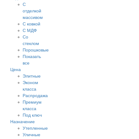
С
отделкой
массивом
С ковкой
С МДФ
Cо
стеклом
Порошковые
Показать
все
Цена
Элитные
Эконом
класса
Распродажа
Премиум
класса
Под ключ
Назначение
Утепленные
Уличные