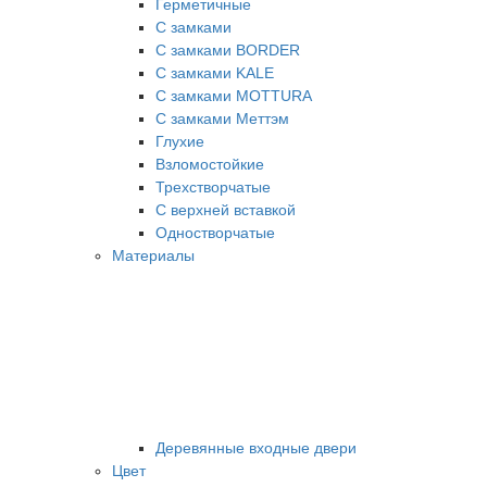
Герметичные
С замками
С замками BORDER
С замками KALE
С замками MOTTURA
С замками Меттэм
Глухие
Взломостойкие
Трехстворчатые
С верхней вставкой
Одностворчатые
Материалы
Деревянные входные двери
Цвет