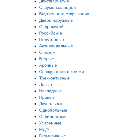
Двустворчатые
С шумоизоляцией
Внутреннего открывания
Двери наружные
С фрамугой
Российские
Полуторные
Антивандальные
С окном
Вторые
Арочные
Со скрытыми петлями
Трехконтурные
Левые
Накладные
Правые
Двупольные
Однопольные
С филенками
Усиленные
МДФ
Герметичные