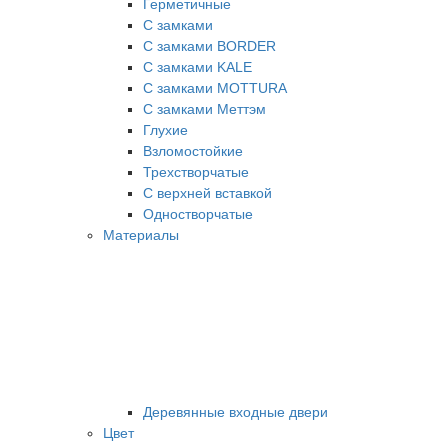
Герметичные
С замками
С замками BORDER
С замками KALE
С замками MOTTURA
С замками Меттэм
Глухие
Взломостойкие
Трехстворчатые
С верхней вставкой
Одностворчатые
Материалы
Деревянные входные двери
Цвет