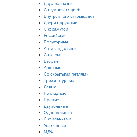
Двустворчатые
С шумоизоляцией
Внутреннего открывания
Двери наружные
С фрамугой
Российские
Полуторные
Антивандальные
С окном
Вторые
Арочные
Со скрытыми петлями
Трехконтурные
Левые
Накладные
Правые
Двупольные
Однопольные
С филенками
Усиленные
МДФ