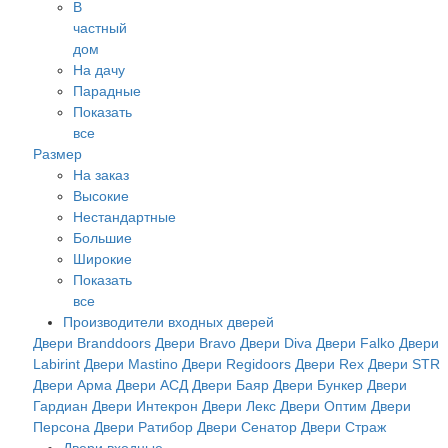
В
частный
дом
На дачу
Парадные
Показать
все
Размер
На заказ
Высокие
Нестандартные
Большие
Широкие
Показать
все
Производители входных дверей
Двери Branddoors
Двери Bravo
Двери Diva
Двери Falko
Двери
Labirint
Двери Mastino
Двери Regidoors
Двери Rex
Двери STR
Двери Арма
Двери АСД
Двери Баяр
Двери Бункер
Двери
Гардиан
Двери Интекрон
Двери Лекс
Двери Оптим
Двери
Персона
Двери Ратибор
Двери Сенатор
Двери Страж