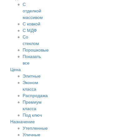
С
отделкой
массивом
С ковкой
С МДФ
Cо
стеклом
Порошковые
Показать
все
Цена
Элитные
Эконом
класса
Распродажа
Премиум
класса
Под ключ
Назначение
Утепленные
Уличные