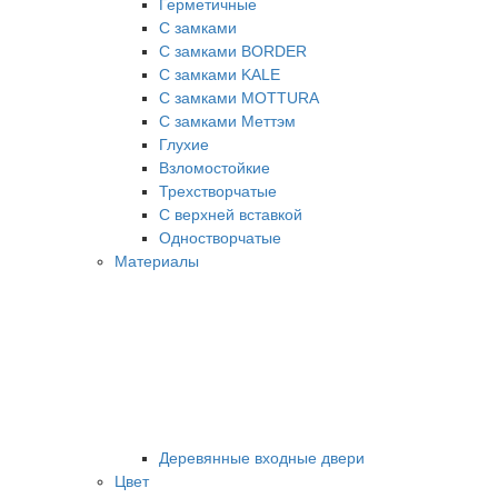
Герметичные
С замками
С замками BORDER
С замками KALE
С замками MOTTURA
С замками Меттэм
Глухие
Взломостойкие
Трехстворчатые
С верхней вставкой
Одностворчатые
Материалы
Деревянные входные двери
Цвет