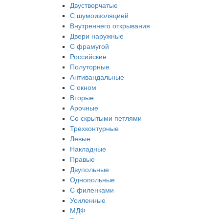
Двустворчатые
С шумоизоляцией
Внутреннего открывания
Двери наружные
С фрамугой
Российские
Полуторные
Антивандальные
С окном
Вторые
Арочные
Со скрытыми петлями
Трехконтурные
Левые
Накладные
Правые
Двупольные
Однопольные
С филенками
Усиленные
МДФ