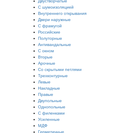
Двустворчатые
С шумоизоляцией
Внутреннего открывания
Двери наружные
С фрамугой
Российские
Полуторные
Антивандальные
С окном
Вторые
Арочные
Со скрытыми петлями
Трехконтурные
Левые
Накладные
Правые
Двупольные
Однопольные
С филенками
Усиленные
МДФ
Герметичные