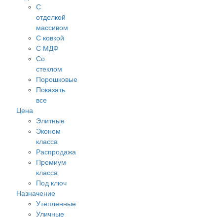
С
отделкой
массивом
С ковкой
С МДФ
Cо
стеклом
Порошковые
Показать
все
Цена
Элитные
Эконом
класса
Распродажа
Премиум
класса
Под ключ
Назначение
Утепленные
Уличные