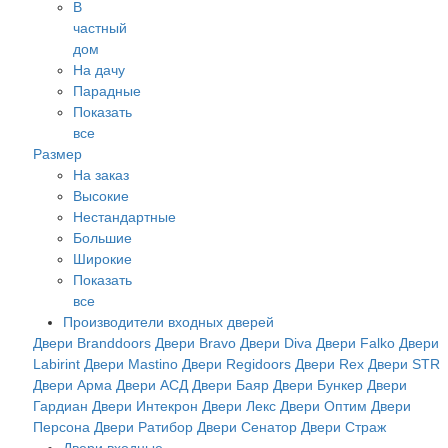
В
частный
дом
На дачу
Парадные
Показать
все
Размер
На заказ
Высокие
Нестандартные
Большие
Широкие
Показать
все
Производители входных дверей
Двери Branddoors
Двери Bravo
Двери Diva
Двери Falko
Двери
Labirint
Двери Mastino
Двери Regidoors
Двери Rex
Двери STR
Двери Арма
Двери АСД
Двери Баяр
Двери Бункер
Двери
Гардиан
Двери Интекрон
Двери Лекс
Двери Оптим
Двери
Персона
Двери Ратибор
Двери Сенатор
Двери Страж