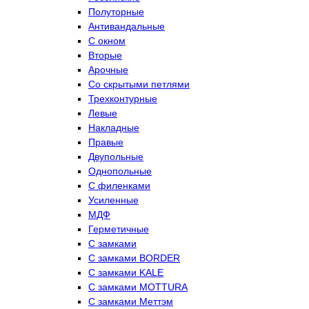
Полуторные
Антивандальные
С окном
Вторые
Арочные
Со скрытыми петлями
Трехконтурные
Левые
Накладные
Правые
Двупольные
Однопольные
С филенками
Усиленные
МДФ
Герметичные
С замками
С замками BORDER
С замками KALE
С замками MOTTURA
С замками Меттэм