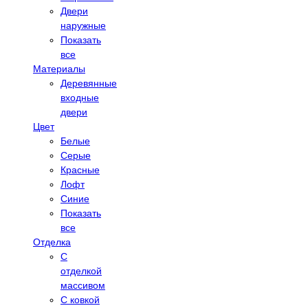
Двери
наружные
Показать
все
Материалы
Деревянные
входные
двери
Цвет
Белые
Серые
Красные
Лофт
Синие
Показать
все
Отделка
С
отделкой
массивом
С ковкой