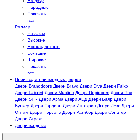
На дачу
Парадные
Показать
все
Размер
На заказ
Высокие
Нестандартные
Большие
Широкие
Показать
все
Производители входных дверей
Двери Branddoors
Двери Bravo
Двери Diva
Двери Falko
Двери Labirint
Двери Mastino
Двери Regidoors
Двери Rex
Двери STR
Двери Арма
Двери АСД
Двери Баяр
Двери
Бункер
Двери Гардиан
Двери Интекрон
Двери Лекс
Двери
Оптим
Двери Персона
Двери Ратибор
Двери Сенатор
Двери Страж
Двери входные