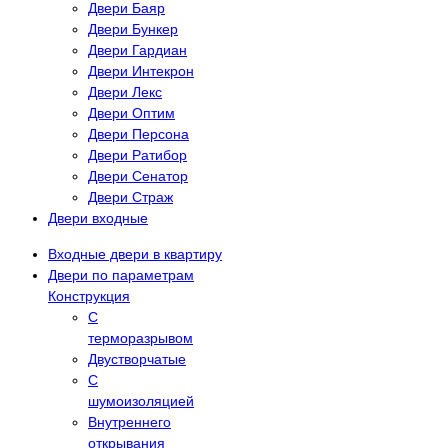
Двери Баяр
Двери Бункер
Двери Гардиан
Двери Интекрон
Двери Лекс
Двери Оптим
Двери Персона
Двери Ратибор
Двери Сенатор
Двери Страж
Двери входные
Входные двери в квартиру
Двери по параметрам
Конструкция
С
терморазрывом
Двустворчатые
С
шумоизоляцией
Внутреннего
открывания