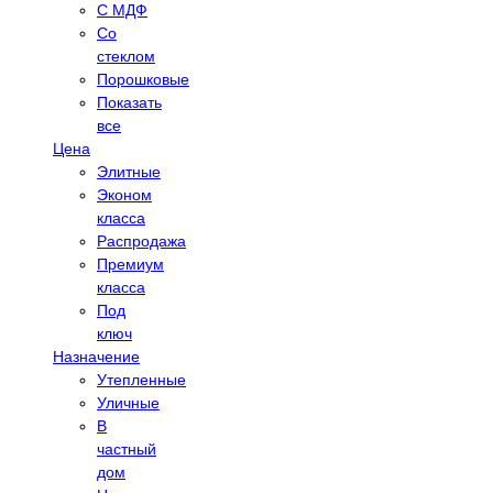
С МДФ
Cо
стеклом
Порошковые
Показать
все
Цена
Элитные
Эконом
класса
Распродажа
Премиум
класса
Под
ключ
Назначение
Утепленные
Уличные
В
частный
дом