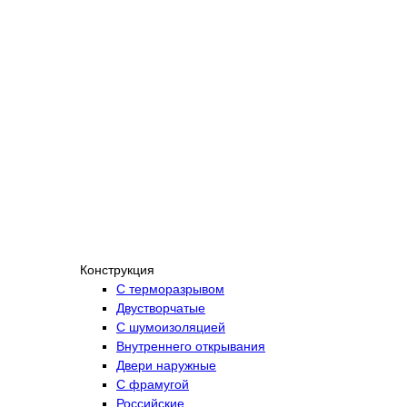
Конструкция
С терморазрывом
Двустворчатые
С шумоизоляцией
Внутреннего открывания
Двери наружные
С фрамугой
Российские