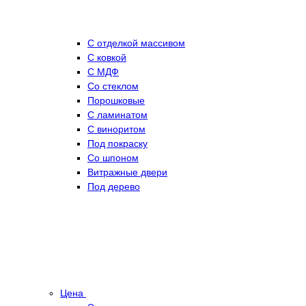
С отделкой массивом
С ковкой
С МДФ
Cо стеклом
Порошковые
С ламинатом
С виноритом
Под покраску
Со шпоном
Витражные двери
Под дерево
Цена