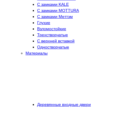
С замками KALE
С замками MOTTURA
С замками Меттэм
Глухие
Взломостойкие
Трехстворчатые
С верхней вставкой
Одностворчатые
Материалы
Деревянные входные двери