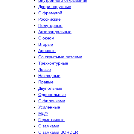
Внутреннего открывания
Двери наружные
С фрамугой
Российские
Полуторные
Антивандальные
С окном
Вторые
Арочные
Со скрытыми петлями
Трехконтурные
Левые
Накладные
Правые
Двупольные
Однопольные
С филенками
Усиленные
МДФ
Герметичные
С замками
С замками BORDER