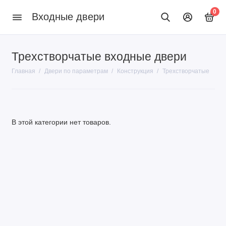
0
Входные двери
Трехстворчатые входные двери
Конструкция
Главная
Двери по параметрам
Конструкция
Трехстворчатые
Материалы
Цвет
В этой категории нет товаров.
Отделка
Цена
Назначение
Размер
Показать все