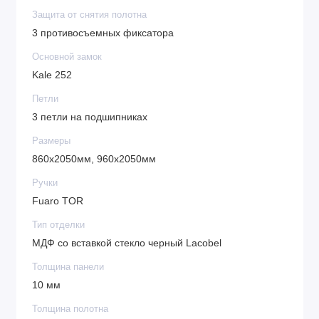
Защита от снятия полотна
3 противосъемных фиксатора
Основной замок
Kale 252
Петли
3 петли на подшипниках
Размеры
860x2050мм, 960x2050мм
Ручки
Fuaro TOR
Тип отделки
МДФ со вставкой стекло черный Lacobel
Толщина панели
10 мм
Толщина полотна