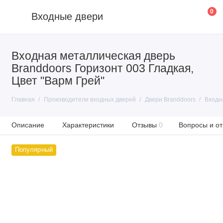
0
Входные двери
Входная металлическая дверь
Branddoors Горизонт 003 Гладкая,
Цвет "Варм Грей"
Главная
Производители входных дверей
Двери Branddoors
Входна
Описание
Характеристики
Отзывы
0
Вопросы и от
Популярный