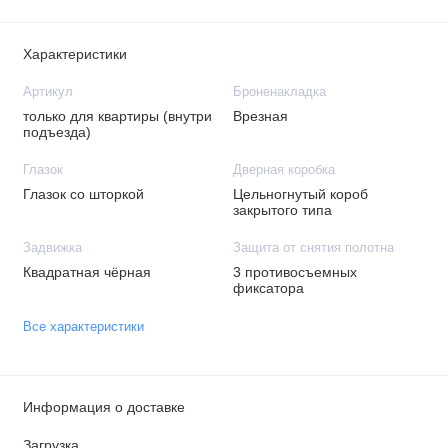
Характеристики
Артикул
Броненакладка
только для квартиры (внутри
Врезная
подъезда)
Глазок
Дверная коробка
Глазок со шторкой
Цельногнутый короб
закрытого типа
Задвижка
Защита от снятия полотна
Квадратная чёрная
3 противосъемных
фиксатора
Все характеристики
Информация о доставке
Загрузка...